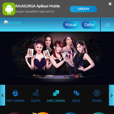
×
RAJASURGA Aplikasi Mobile
UNDUH
Jangan tampilkan lagi hari ini
Masuk
Daftar
HOT GAMES
SLOTS
LIVE CASINO
RACE
TOGEL
OL