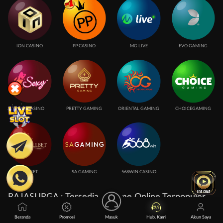
ION CASINO
PP CASINO
MG LIVE
EVO GAMING
SEXY CASINO
PRETTY GAMING
ORIENTAL GAMING
CHOICEGAMING
ALLBET
SA GAMING
568WIN CASINO
RAJASURGA : Tersedia 9 Game Online Terpopuler
Dengan Gameplay Paling Seru
Beranda
Promosi
Masuk
Hub. Kami
Akun Saya
Selamat datang di
RAJASURGA
yang menghadirkan 9 game online terpopuler