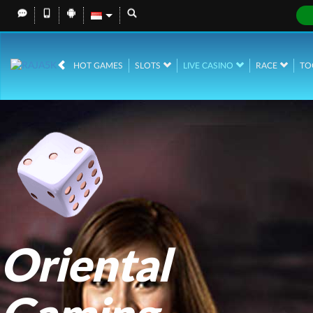
HOT GAMES
SLOTS
LIVE CASINO
RACE
TO
Oriental