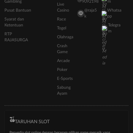
Gambling
9092198
m
Live
Pusat Bantuan
Casino
@raja5
Whatsa
k
pp
Syarat dan
Race
Ketentuan
Telegra
Togel
m
RTP
Olahraga
RAJASURGA
Crash
Game
Arcade
Poker
E-Sports
Sabung
Ayam
TARUHAN SLOT
Penyedia slot online dengan beragam pilihan game menarik yang