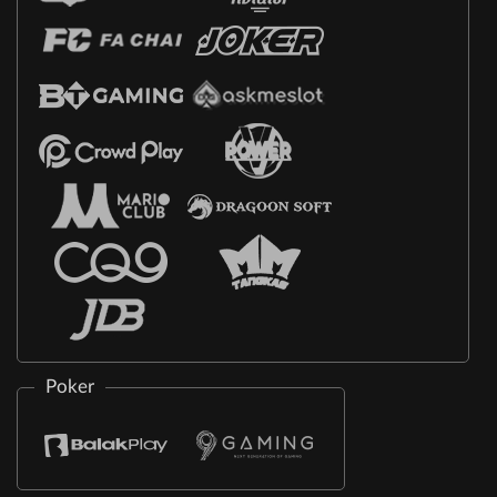
Poker