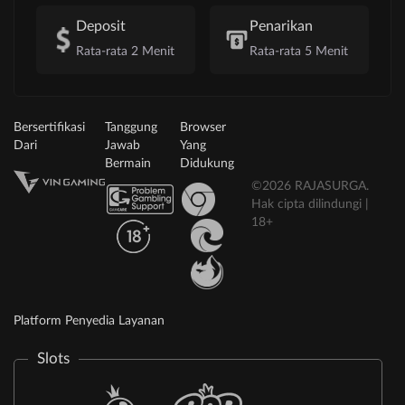
Deposit
Penarikan
Rata-rata 2 Menit
Rata-rata 5 Menit
Bersertifikasi
Tanggung
Browser
Dari
Jawab
Yang
Bermain
Didukung
©2026 RAJASURGA.
Hak cipta dilindungi |
18+
Platform Penyedia Layanan
Slots