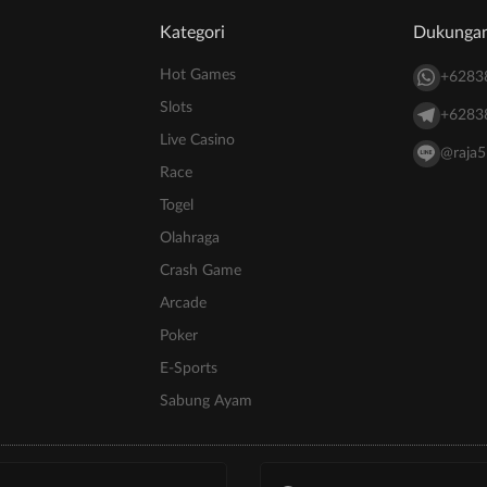
Kategori
Dukunga
Hot Games
+6283
Slots
+6283
Live Casino
@raja5
Race
Togel
Olahraga
Crash Game
Arcade
Poker
E-Sports
Sabung Ayam