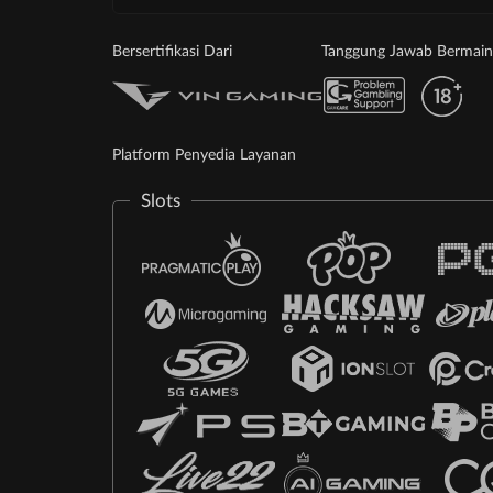
Bersertifikasi Dari
Tanggung Jawab Bermain
Platform Penyedia Layanan
Slots