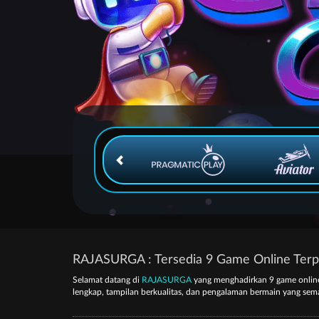
RAJASURGA : Tersedia 9 Game Online Terp
Selamat datang di
RAJASURGA
yang menghadirkan 9 game online
lengkap, tampilan berkualitas, dan pengalaman bermain yang sem