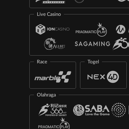
Live Casino
Race
Togel
Olahraga