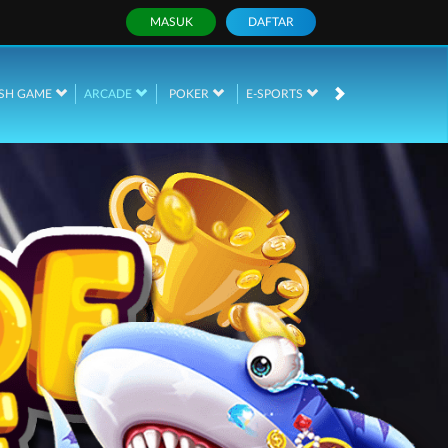
MASUK
DAFTAR
SH GAME
ARCADE
POKER
E-SPORTS
SABUNG AYAM