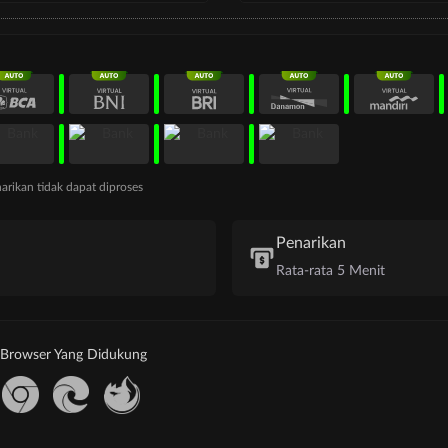
arikan tidak dapat diproses
Penarikan
Rata-rata 5 Menit
Browser Yang Didukung