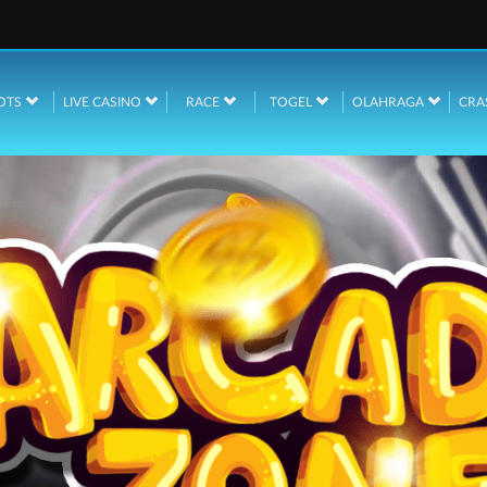
OTS
LIVE CASINO
RACE
TOGEL
OLAHRAGA
CRA