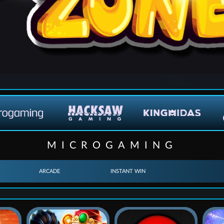
MICROGAMING
ARCADE
INSTANT WIN