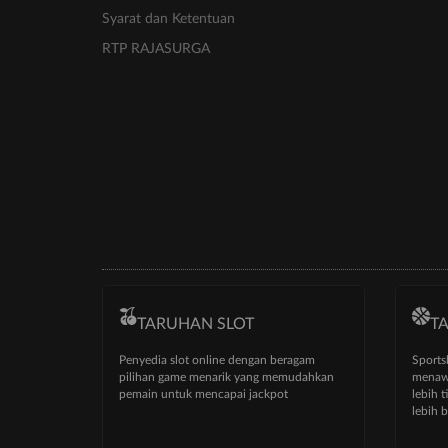
Syarat dan Ketentuan
RTP RAJASURGA
TARUHAN SLOT
T
Penyedia slot online dengan beragam
Sports
pilihan game menarik yang memudahkan
menawa
pemain untuk mencapai jackpot
lebih 
lebih 