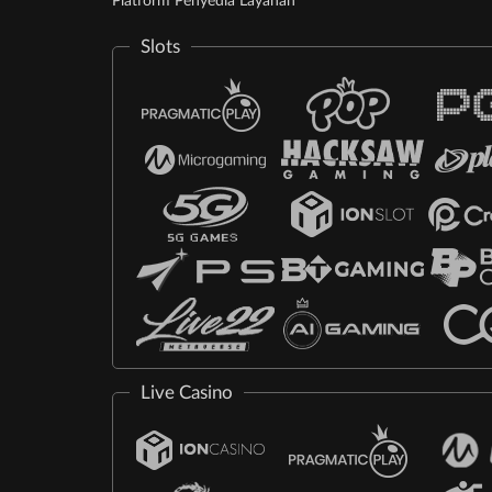
Platform Penyedia Layanan
Slots
Live Casino