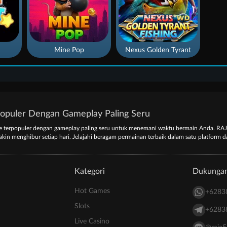
Mine Pop
Nexus Golden Tyrant
opuler Dengan Gameplay Paling Seru
 terpopuler dengan gameplay paling seru untuk menemani waktu bermain Anda. RAJ
akin menghibur setiap hari. Jelajahi beragam permainan terbaik dalam satu platform
Kategori
Dukunga
Hot Games
+6283
Slots
+6283
Live Casino