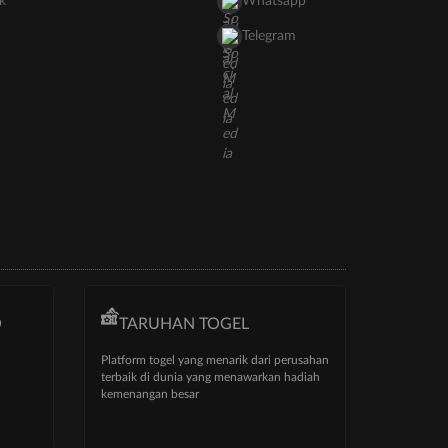
k
Whatsapp
Telegram
O
TARUHAN TOGEL
Platform togel yang menarik dari perusahan
terbaik di dunia yang menawarkan hadiah
kemenangan besar