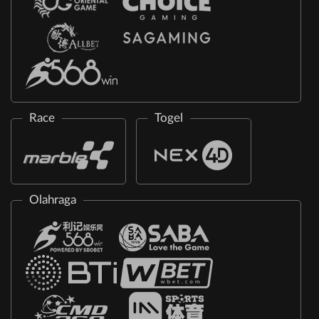
Race
Togel
Olahraga