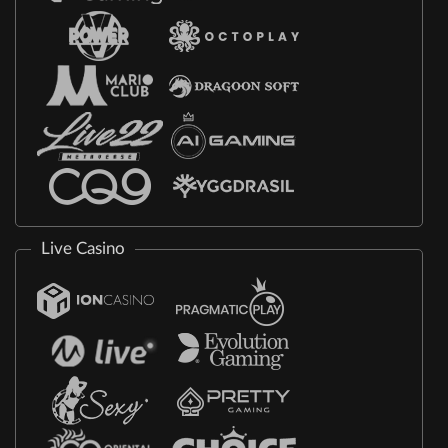
Live Casino