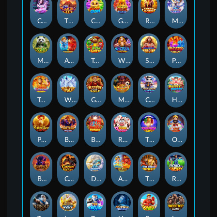
Cocktail City
THE FLAME CITY
Clucky Cash
GOLDEN TRAIN DELUXE
RHINO LEGEND
Magic Bingo Queen
Mystic Panda
Angel vs Devil Ultimate Goal Showdown
Triple Ignite
WICKED FORTUNE
SUPER HEROINE
Phoenix Blaze Link
Triple Supreme Xtreme Treasure
Wild Wolf Xtreme
Gold Rush
Mummy’s Treasure Quest
Cyber Rabbit
Huffin'and Puffin'Jackpot
Phoenix Link - Collection
Buffalo Triple Fury
Bao Zhu Fortune
RICH PIGGIES
The Hallowin Bats
Ore Rush: Cart Collector
BUFFALO LEGEND
Crown of Hades
Dragon's Blaze Link
ANGELVSDEVIL SEA DUEL
THE GREAT FIREFIGHTER
Road to Glory