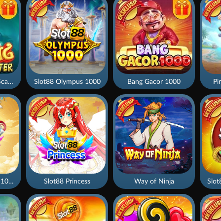
Wukong - Black Scatter
Slot88 Olympus 1000
Bang Gacor 1000
Pi
Starlight Princess 1000
Slot88 Princess
Way of Ninja