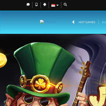
HOT GAMES
SL