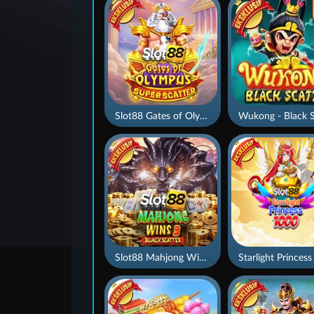
Slot88 Gates of Olympus Super Scatter
Slot88 Mahjong Wins 3 Black Scatter