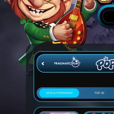
SEMUA PERMAINAN
TOP 20