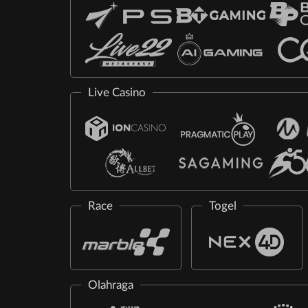
Live Casino
Race
Togel
Olahraga