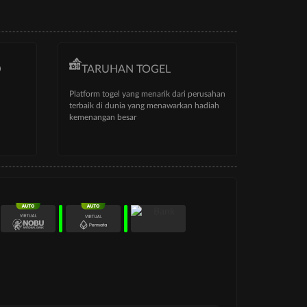
O
TARUHAN TOGEL
Platform togel yang menarik dari perusahan
terbaik di dunia yang menawarkan hadiah
kemenangan besar