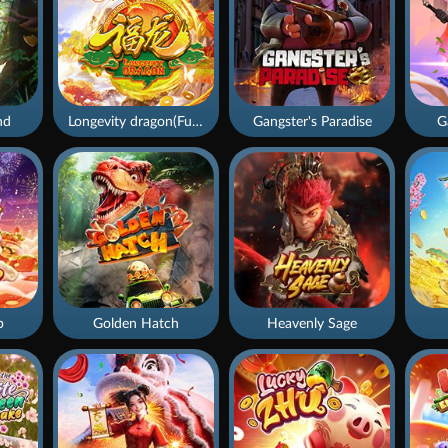
nd
Longevity dragon(Fulong)
Gangster's Paradise
G
p
Golden Hatch
Heavenly Sage