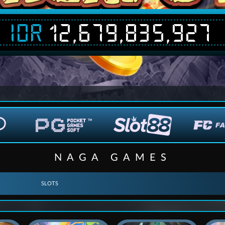
IDR
12,679,835,927
NAGA GAMES
SLOTS