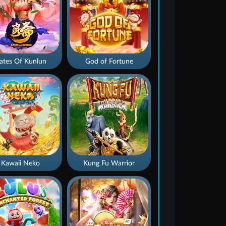
ates Of Kunlun
God of Fortune
Kawaii Neko
Kung Fu Warrior