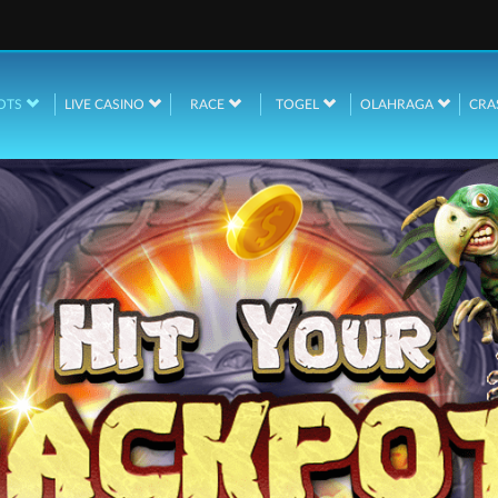
OTS
LIVE CASINO
RACE
TOGEL
OLAHRAGA
CRA