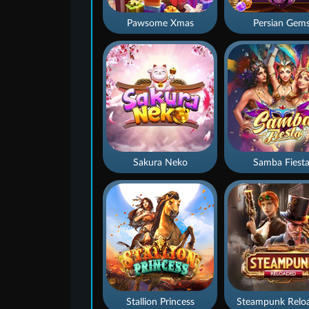
Pawsome Xmas
Persian Gem
Sakura Neko
Samba Fiest
Stallion Princess
Steampunk Relo