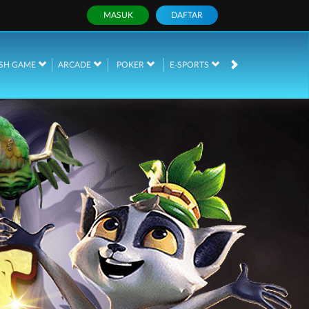
MASUK
DAFTAR
SH GAME
ARCADE
POKER
E-SPORTS
SABUNG AYAM