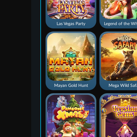
Las Vegas Party
Mayan Gold Hunt
Mega Wild Safa