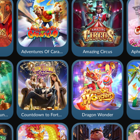
Adventures Of Caramelo
Amazing Circus
Chasing Leprechaun Coins
Countdown to Fortune
Dragon Wonder