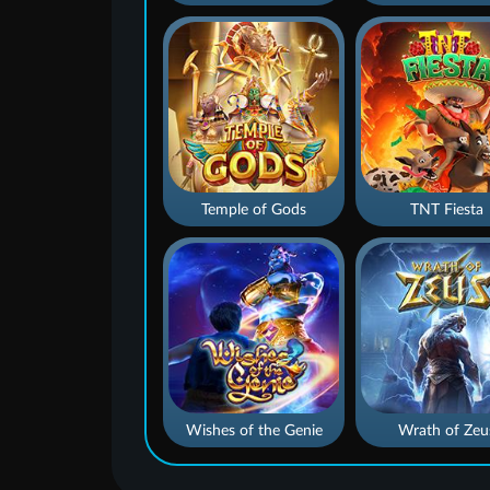
Temple of Gods
TNT Fiesta
Wishes of the Genie
Wrath of Zeu