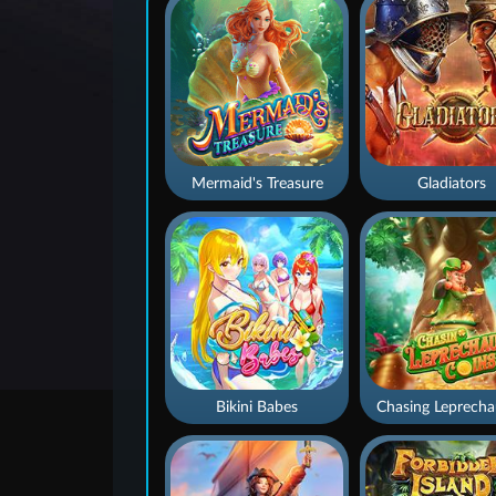
Mermaid's Treasure
Gladiators
Bikini Babes