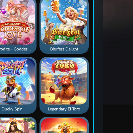
Aphrodite - Goddess of Love
Bierfest Delight
Ducky Spin
Legendary El Toro