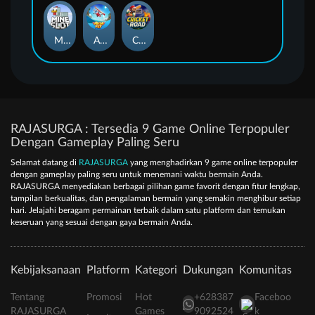
Mine Slot
AviaFly
Cricket Road
RAJASURGA : Tersedia 9 Game Online Terpopuler
Dengan Gameplay Paling Seru
Selamat datang di
RAJASURGA
yang menghadirkan 9 game online terpopuler
dengan gameplay paling seru untuk menemani waktu bermain Anda.
RAJASURGA menyediakan berbagai pilihan game favorit dengan fitur lengkap,
tampilan berkualitas, dan pengalaman bermain yang semakin menghibur setiap
hari. Jelajahi beragam permainan terbaik dalam satu platform dan temukan
keseruan yang sesuai dengan gaya bermain Anda.
Kebijaksanaan
Platform
Kategori
Dukungan
Komunitas
Tentang
Promosi
Hot
+628387
Faceboo
RAJASURGA
Games
9092524
k