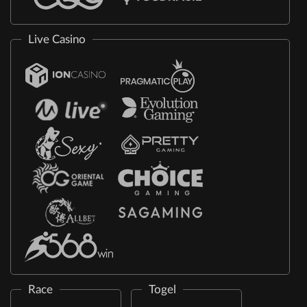
Live Casino
Race
Togel