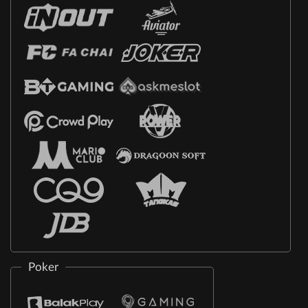
Poker