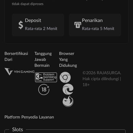
tidak dapat diproses
Deposit
Penarikan
Rata-rata 2 Menit
Rata-rata 5 Menit
Bersertifikasi
Tanggung
Browser
Dari
Jawab
Yang
Bermain
Didukung
©2026 RAJASURGA.
Hak cipta dilindungi |
18+
Platform Penyedia Layanan
Slots