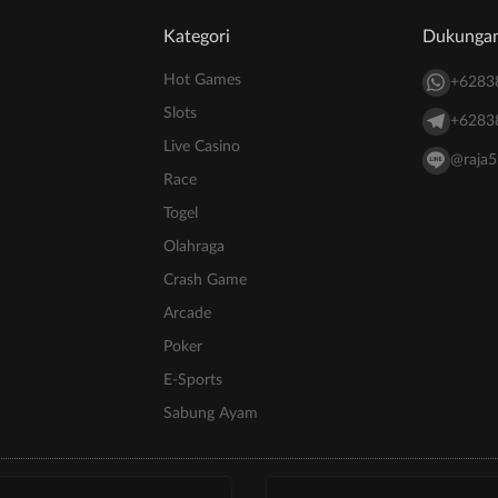
Kategori
Dukunga
Hot Games
+6283
Slots
+6283
Live Casino
@raja5
Race
Togel
Olahraga
Crash Game
Arcade
Poker
E-Sports
Sabung Ayam