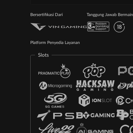
Bersertifikasi Dari
Tanggung Jawab Bermain
Platform Penyedia Layanan
Slots