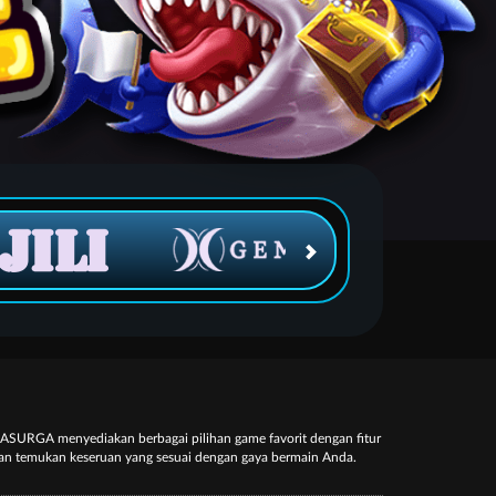
ASURGA menyediakan berbagai pilihan game favorit dengan fitur
 dan temukan keseruan yang sesuai dengan gaya bermain Anda.