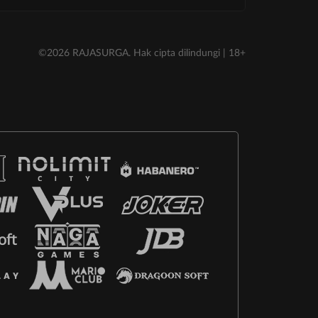
©2026 RAJASURGA. Hak cipta dilindungi | 18+