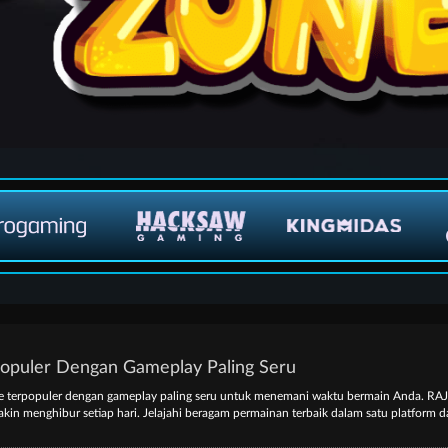
opuler Dengan Gameplay Paling Seru
 terpopuler dengan gameplay paling seru untuk menemani waktu bermain Anda. RAJ
akin menghibur setiap hari. Jelajahi beragam permainan terbaik dalam satu platform