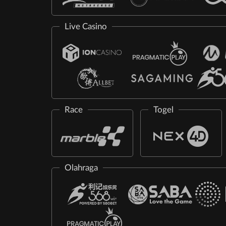
Live Casino
Race
Togel
Olahraga