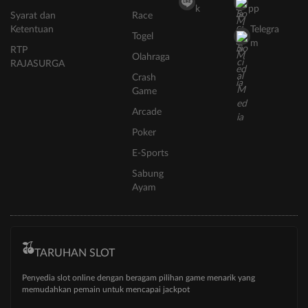
k
pp
Syarat dan
Race
Ketentuan
Telegra
Togel
m
RTP
Olahraga
RAJASURGA
Crash
Game
Arcade
Poker
E-Sports
Sabung
Ayam
TARUHAN SLOT
Penyedia slot online dengan beragam pilihan game menarik yang
memudahkan pemain untuk mencapai jackpot