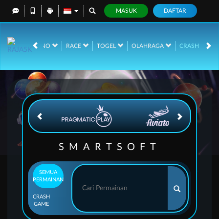
MASUK
DAFTAR
S
LIVE CASINO
RACE
TOGEL
OLAHRAGA
CRASH GAME
SMARTSOFT
SEMUA
PERMAINAN
CRASH
GAME