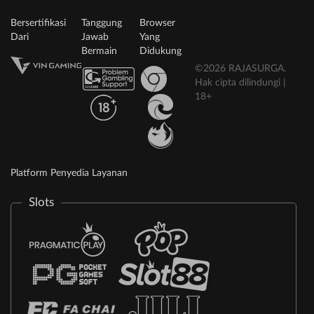
Bersertifikasi
Tanggung
Browser
Dari
Jawab
Yang
Bermain
Didukung
©2026 RAJASURGA.
Hak cipta dilindungi |
18+
Platform Penyedia Layanan
Slots