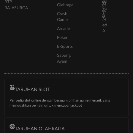
RTP
Olahraga
RAJASURGA
Crash
Game
Arcade
Poker
E-Sports
Sabung
Ayam
TARUHAN SLOT
Penyedia slot online dengan beragam pilihan game menarik yang
memudahkan pemain untuk mencapai jackpot
TARUHAN OLAHRAGA