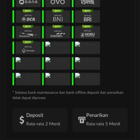
* Selama bank maintenance dan bank offline deposit dan penarikan
tidak dapat diproses
Deposit
Penarikan
Rata-rata 2 Menit
Rata-rata 5 Menit