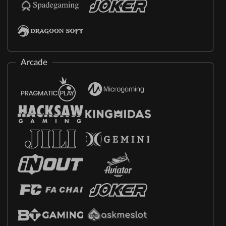
Arcade