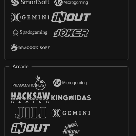
Arcade