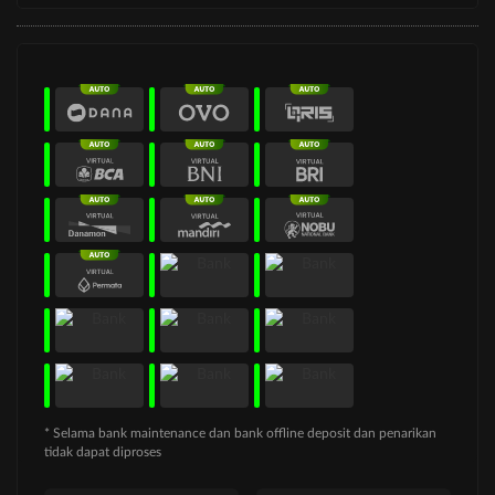
* Selama bank maintenance dan bank offline deposit dan penarikan
tidak dapat diproses