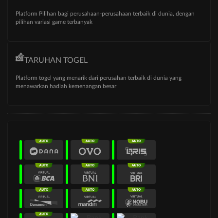
Platform Pilihan bagi perusahaan-perusahaan terbaik di dunia, dengan
pilihan variasi game terbanyak
TARUHAN TOGEL
Platform togel yang menarik dari perusahan terbaik di dunia yang
menawarkan hadiah kemenangan besar