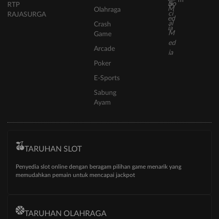
m
RTP
Olahraga
RAJASURGA
Crash
Game
Arcade
Poker
E-Sports
Sabung
Ayam
TARUHAN SLOT
Penyedia slot online dengan beragam pilihan game menarik yang
memudahkan pemain untuk mencapai jackpot
TARUHAN OLAHRAGA