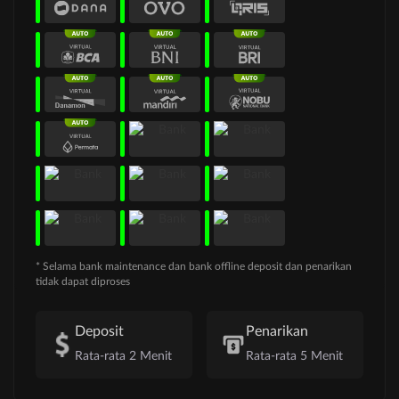
* Selama bank maintenance dan bank offline deposit dan penarikan
tidak dapat diproses
Deposit
Penarikan
Rata-rata 2 Menit
Rata-rata 5 Menit