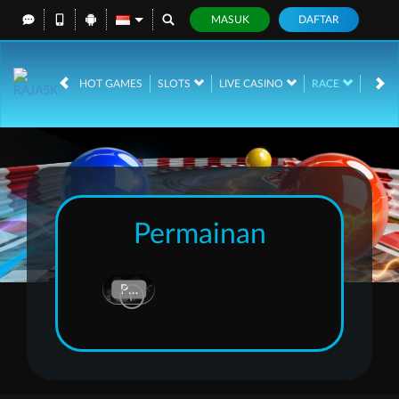
MASUK
DAFTAR
HOT GAMES
SLOTS
LIVE CASINO
RACE
TOGE
Permainan
i