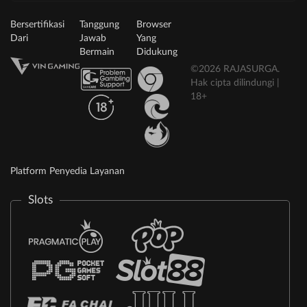
Bersertifikasi
Tanggung
Browser
Dari
Jawab
Yang
Bermain
Didukung
©2026 RAJASURGA.
Hak cipta dilindungi |
18+
Platform Penyedia Layanan
Slots