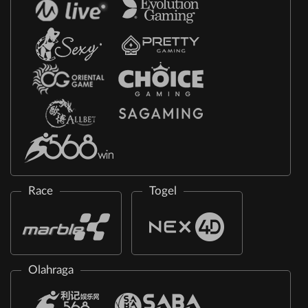
Race
Togel
Olahraga