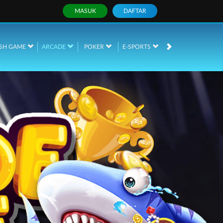
MASUK
DAFTAR
SH GAME
ARCADE
POKER
E-SPORTS
SABUNG AYAM