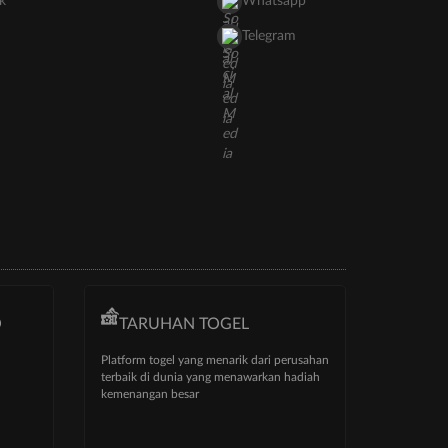
k
Whatsapp
Telegram
O
TARUHAN TOGEL
Platform togel yang menarik dari perusahan
terbaik di dunia yang menawarkan hadiah
kemenangan besar