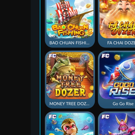
BAO CHUAN FISHING
FA CHAI DOZ
MONEY TREE DOZER
Go Go Rise