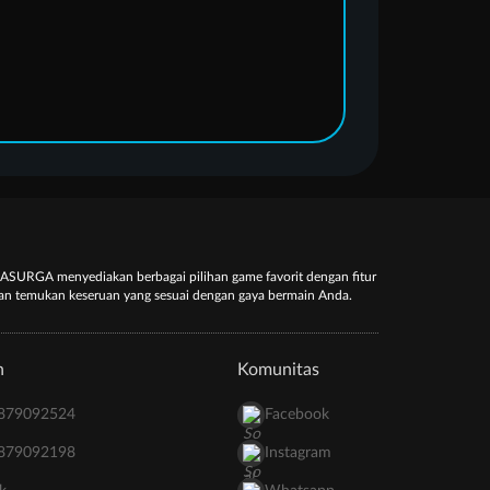
ASURGA menyediakan berbagai pilihan game favorit dengan fitur
 dan temukan keseruan yang sesuai dengan gaya bermain Anda.
n
Komunitas
879092524
Facebook
879092198
Instagram