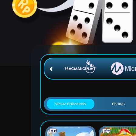
SEMUA PERMAINAN
FISHING