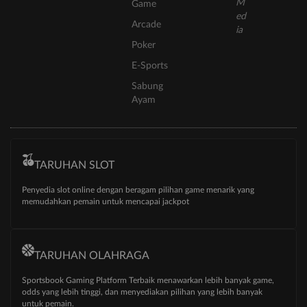
Game
Arcade
Poker
E-Sports
Sabung
Ayam
TARUHAN SLOT
Penyedia slot online dengan beragam pilihan game menarik yang
memudahkan pemain untuk mencapai jackpot
TARUHAN OLAHRAGA
Sportsbook Gaming Platform Terbaik menawarkan lebih banyak game,
odds yang lebih tinggi, dan menyediakan pilihan yang lebih banyak
untuk pemain.