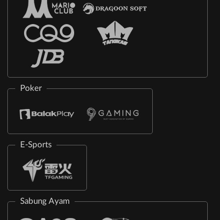
Poker
E-Sports
Sabung Ayam