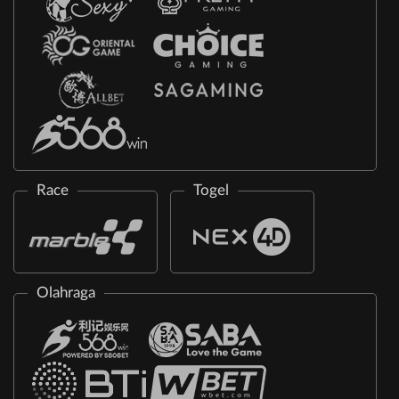
Race
Togel
Olahraga