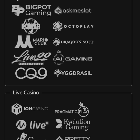
Live Casino