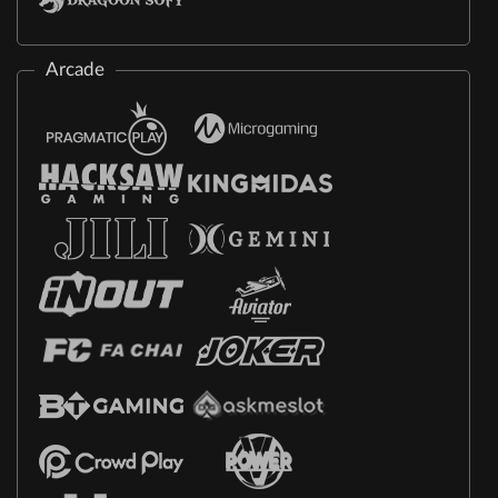
Arcade