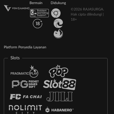
Bermain
Didukung
©2026 RAJASURGA.
Hak cipta dilindungi |
18+
Platform Penyedia Layanan
Slots