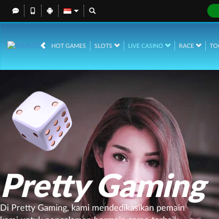
HOT GAMES
SLOTS
LIVE CASINO
RACE
TO
Pretty Gaming
Di Pretty Gaming, kami mendedikasikan pemain