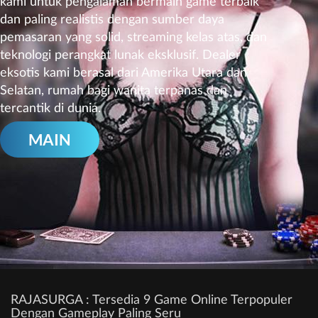
kami untuk pengalaman bermain game terbaik
dan paling realistis dengan sumber daya
pemasaran yang solid, streaming kelas atas, dan
teknologi perangkat lunak eksklusif. Dealer
eksotis kami berasal dari Amerika Utara dan
Selatan, rumah bagi wanita terpanas dan
tercantik di dunia.
MAIN
RAJASURGA : Tersedia 9 Game Online Terpopuler
Dengan Gameplay Paling Seru