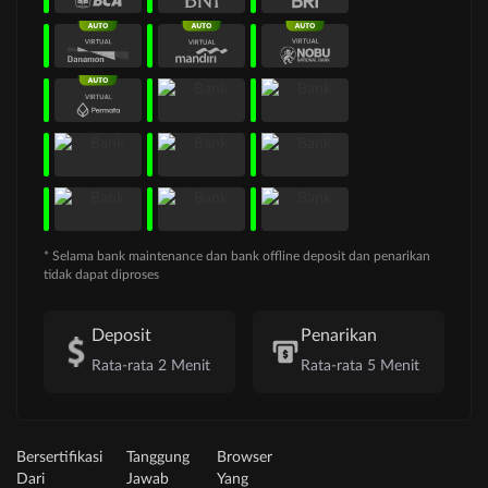
* Selama bank maintenance dan bank offline deposit dan penarikan
tidak dapat diproses
Deposit
Penarikan
Rata-rata 2 Menit
Rata-rata 5 Menit
Bersertifikasi
Tanggung
Browser
Dari
Jawab
Yang