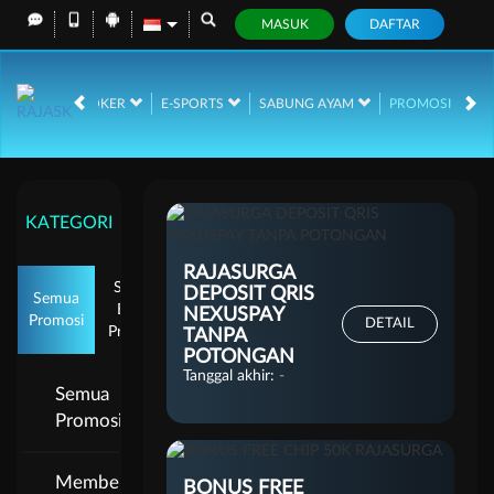
MASUK
DAFTAR
PROMOSI
ARCADE
POKER
E-SPORTS
SABUNG AYAM
KATEGORI
RAJASURGA
Semua
DEPOSIT QRIS
Semua
Event
NEXUSPAY
Promosi
DETAIL
Provider
TANPA
POTONGAN
Tanggal akhir:
-
Semua
Promosi
Member
BONUS FREE