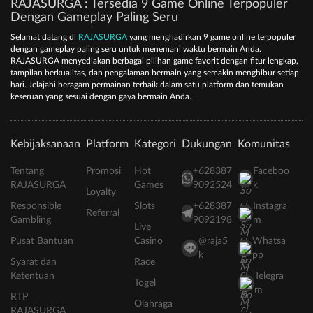
RAJASURGA : Tersedia 9 Game Online Terpopuler
Dengan Gameplay Paling Seru
Selamat datang di
RAJASURGA
yang menghadirkan 9 game online terpopuler
dengan gameplay paling seru untuk menemani waktu bermain Anda.
RAJASURGA menyediakan berbagai pilihan game favorit dengan fitur lengkap,
tampilan berkualitas, dan pengalaman bermain yang semakin menghibur setiap
hari. Jelajahi beragam permainan terbaik dalam satu platform dan temukan
keseruan yang sesuai dengan gaya bermain Anda.
Kebijaksanaan
Platform
Kategori
Dukungan
Komunitas
Tentang
Promosi
Hot
+628387
Faceboo
RAJASURGA
Games
9092524
k
Loyalty
Responsible
Slots
+628387
Instagra
Referral
Gambling
9092198
m
Live
Pusat Bantuan
Casino
@raja5
Whatsa
k
pp
Syarat dan
Race
Ketentuan
Telegra
Togel
m
RTP
Olahraga
RAJASURGA