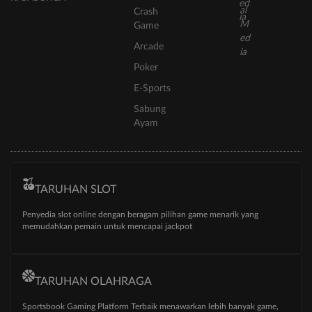
Crash
Game
Arcade
Poker
E-Sports
Sabung
Ayam
TARUHAN SLOT
Penyedia slot online dengan beragam pilihan game menarik yang
memudahkan pemain untuk mencapai jackpot
TARUHAN OLAHRAGA
Sportsbook Gaming Platform Terbaik menawarkan lebih banyak game,