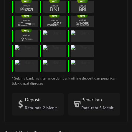
* Selama bank maintenance dan bank offline deposit dan penarikan
tidak dapat diproses
Deposit
Penarikan
Rata-rata 2 Menit
Rata-rata 5 Menit