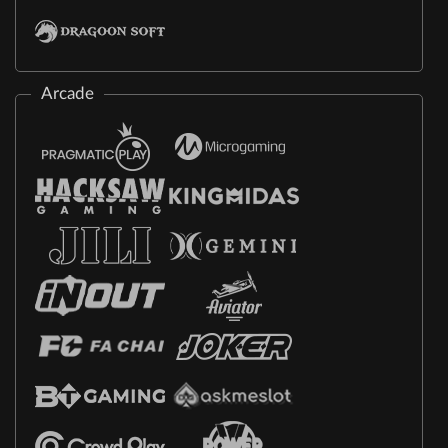
Arcade