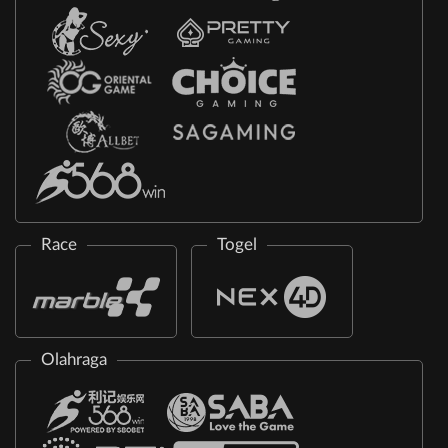
Race
Togel
Olahraga