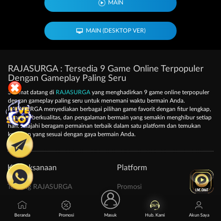
MAIN
MAIN (DESKTOP VER)
RAJASURGA : Tersedia 9 Game Online Terpopuler
Dengan Gameplay Paling Seru
Selamat datang di
RAJASURGA
yang menghadirkan 9 game online terpopuler
dengan gameplay paling seru untuk menemani waktu bermain Anda.
RAJASURGA menyediakan berbagai pilihan game favorit dengan fitur lengkap,
tampilan berkualitas, dan pengalaman bermain yang semakin menghibur setiap
hari. Jelajahi beragam permainan terbaik dalam satu platform dan temukan
keseruan yang sesuai dengan gaya bermain Anda.
Kebijaksanaan
Platform
Tentang RAJASURGA
Promosi
Responsible Gambling
Loyalty
Beranda
Promosi
Masuk
Hub. Kami
Akun Saya
Pusat Bantuan
Referral