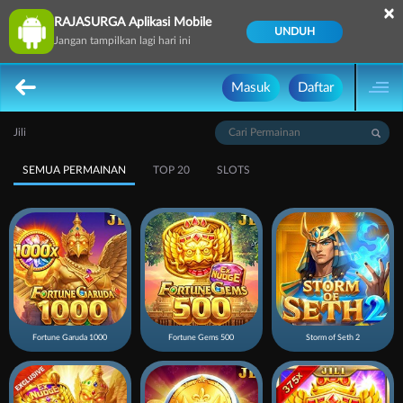
×
RAJASURGA Aplikasi Mobile
UNDUH
Jangan tampilkan lagi hari ini
Masuk
Daftar
Jili
SEMUA PERMAINAN
TOP 20
SLOTS
Fortune Garuda 1000
Fortune Gems 500
Storm of Seth 2