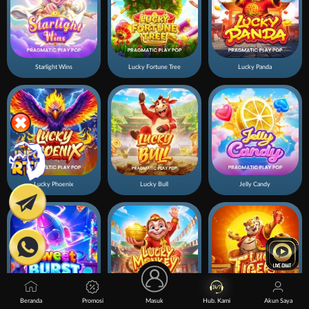
Starlight Wins
Lucky Fortune Tree
Lucky Panda
Lucky Phoenix
Lucky Bull
Jelly Candy
Beranda
Promosi
Masuk
Hub. Kami
Akun Saya
Sweet Burst
Lucky MonKey
Lucky Tiger