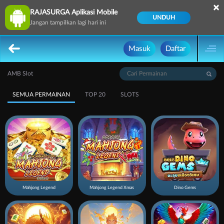
×
RAJASURGA Aplikasi Mobile
UNDUH
Jangan tampilkan lagi hari ini
Masuk
Daftar
AMB Slot
SEMUA PERMAINAN
TOP 20
SLOTS
Mahjong Legend
Mahjong Legend Xmas
Dino Gems