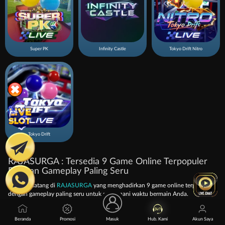
Super PK
Infinity Castle
Tokyo Drift Nitro
Tokyo Drift
RAJASURGA : Tersedia 9 Game Online Terpopuler
Dengan Gameplay Paling Seru
Selamat datang di
RAJASURGA
yang menghadirkan 9 game online terpopuler
dengan gameplay paling seru untuk menemani waktu bermain Anda.
RAJASURGA menyediakan berbagai pilihan game favorit dengan fitur lengkap,
tampilan berkualitas, dan pengalaman bermain yang semakin menghibur setiap
hari. Jelajahi beragam permainan terbaik dalam satu platform dan temukan
Beranda
Promosi
Masuk
Hub. Kami
Akun Saya