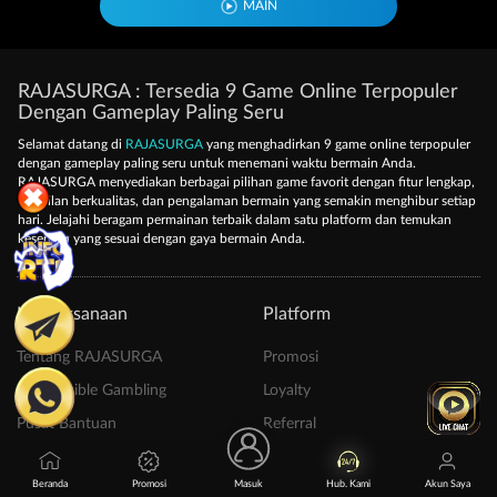
MAIN
RAJASURGA : Tersedia 9 Game Online Terpopuler
Dengan Gameplay Paling Seru
Selamat datang di
RAJASURGA
yang menghadirkan 9 game online terpopuler
dengan gameplay paling seru untuk menemani waktu bermain Anda.
RAJASURGA menyediakan berbagai pilihan game favorit dengan fitur lengkap,
tampilan berkualitas, dan pengalaman bermain yang semakin menghibur setiap
hari. Jelajahi beragam permainan terbaik dalam satu platform dan temukan
keseruan yang sesuai dengan gaya bermain Anda.
Kebijaksanaan
Platform
Tentang RAJASURGA
Promosi
Responsible Gambling
Loyalty
Pusat Bantuan
Referral
Syarat dan Ketentuan
Beranda
Promosi
Masuk
Hub. Kami
Akun Saya
RTP RAJASURGA