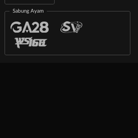
Sabung Ayam