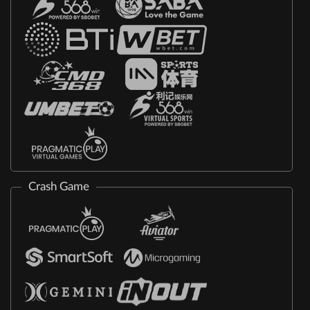
Crash Game