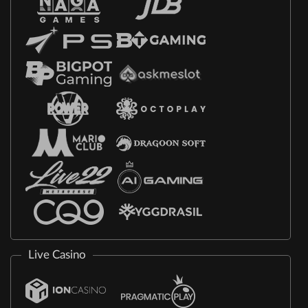
Live Casino