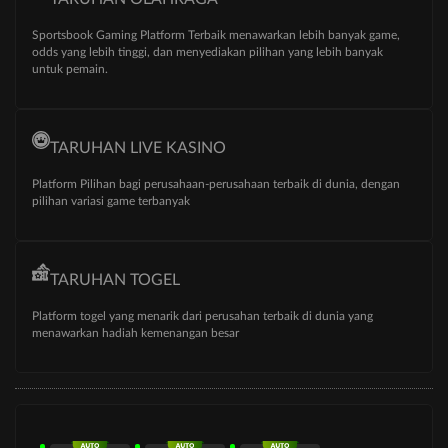
Sportsbook Gaming Platform Terbaik menawarkan lebih banyak game,
odds yang lebih tinggi, dan menyediakan pilihan yang lebih banyak
untuk pemain.
TARUHAN LIVE KASINO
Platform Pilihan bagi perusahaan-perusahaan terbaik di dunia, dengan
pilihan variasi game terbanyak
TARUHAN TOGEL
Platform togel yang menarik dari perusahan terbaik di dunia yang
menawarkan hadiah kemenangan besar