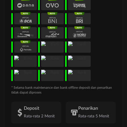
* Selama bank maintenance dan bank offline deposit dan penarikan
tidak dapat diproses
Deposit
Penarikan
Rata-rata 2 Menit
Rata-rata 5 Menit