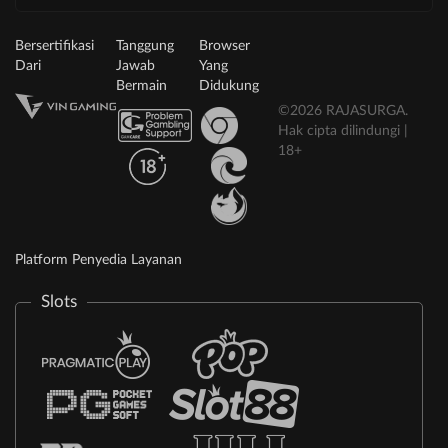
Bersertifikasi
Tanggung
Browser
Dari
Jawab
Yang
Bermain
Didukung
©2026 RAJASURGA.
Hak cipta dilindungi |
18+
Platform Penyedia Layanan
Slots