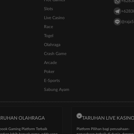
Hot Games
+6283
Slots
+6283
Live Casino
@raja5
Race
Togel
Olahraga
Crash Game
Arcade
Poker
E-Sports
Sabung Ayam
ARUHAN OLAHRAGA
TARUHAN LIVE KASIN
book Gaming Platform Terbaik
Platform Pilihan bagi perusahaan-