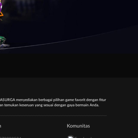
ASURGA menyediakan berbagai pilihan game favorit dengan fitur
 dan temukan keseruan yang sesuai dengan gaya bermain Anda.
n
Komunitas