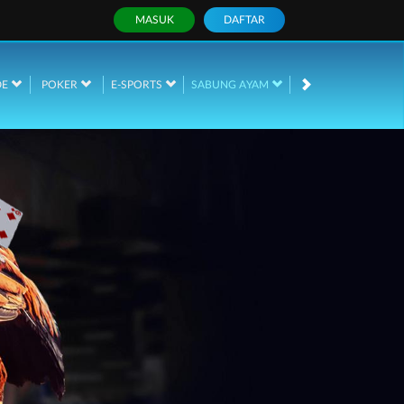
MASUK
DAFTAR
PROMOSI
DE
POKER
E-SPORTS
SABUNG AYAM