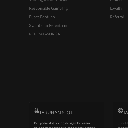
Tentang RAJASURGA
Promosi
Responsible Gambling
Loyalty
Pusat Bantuan
Referral
Syarat dan Ketentuan
RTP RAJASURGA
TARUHAN SLOT
T
Penyedia slot online dengan beragam
Sports