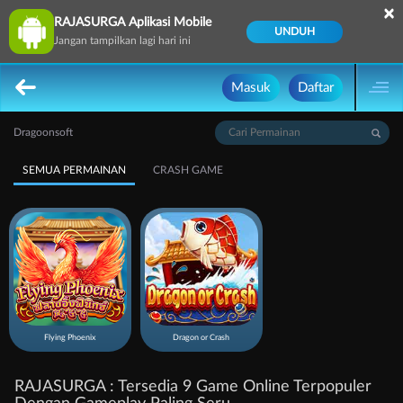
×
RAJASURGA Aplikasi Mobile
UNDUH
Jangan tampilkan lagi hari ini
Masuk
Daftar
Dragoonsoft
SEMUA PERMAINAN
CRASH GAME
Flying Phoenix
Dragon or Crash
RAJASURGA : Tersedia 9 Game Online Terpopuler