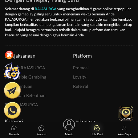
Dengan Gameplay Paling Seru
Selamat datang di
RAJASURGA
yang menghadirkan 9 game online terpopuler
dengan gameplay paling seru untuk menemani waktu bermain Anda.
RAJASURGA menyediakan berbagai pilihan game favorit dengan fitur lengkap,
tampilan berkualitas, dan pengalaman bermain yang semakin menghibur setiap
hari. Jelajahi beragam permainan terbaik dalam satu platform dan temukan
keseruan yang sesuai dengan gaya bermain Anda.
Kebijaksanaan
Platform
Tentang RAJASURGA
Promosi
Responsible Gambling
Loyalty
Pusat Bantuan
Referral
Syarat dan Ketentuan
RTP RAJASURGA
Kategori
Dukungan
Hot Games
+6283879092524
Beranda
Promosi
Masuk
Hub. Kami
Akun Saya