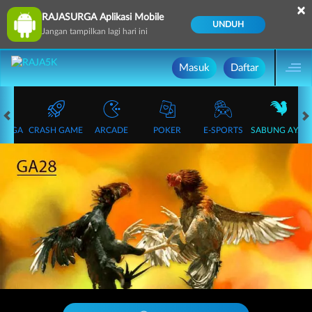
×
RAJASURGA Aplikasi Mobile
UNDUH
Jangan tampilkan lagi hari ini
Masuk
Daftar
RAGA
CRASH GAME
ARCADE
POKER
E-SPORTS
SABUNG AYAM