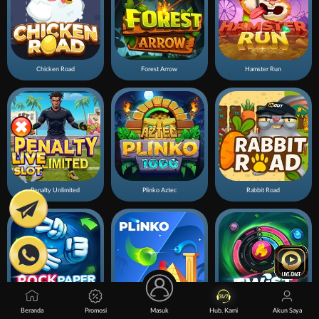
Chicken Road
Forest Arrow
Hamster Run
Penalty Unlimited
Plinko Aztec
Rabbit Road
Beranda
Promosi
Masuk
Hub. Kami
Akun Saya
Rock Paper Scissors
Plinko 1000
Twist