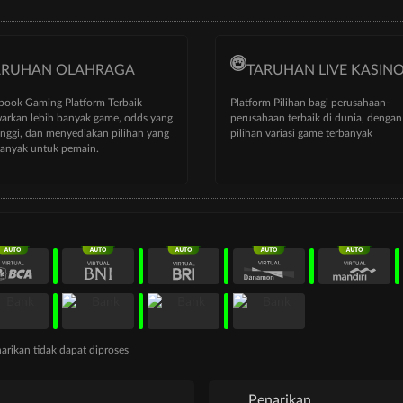
ARUHAN OLAHRAGA
TARUHAN LIVE KASIN
book Gaming Platform Terbaik
Platform Pilihan bagi perusahaan-
rkan lebih banyak game, odds yang
perusahaan terbaik di dunia, dengan
tinggi, dan menyediakan pilihan yang
pilihan variasi game terbanyak
banyak untuk pemain.
arikan tidak dapat diproses
Penarikan