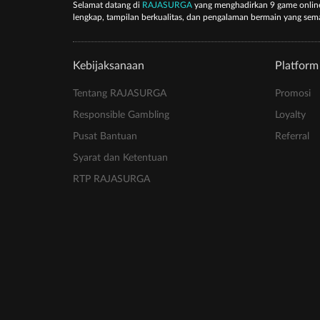
Selamat datang di
RAJASURGA
yang menghadirkan 9 game online
lengkap, tampilan berkualitas, dan pengalaman bermain yang sem
Kebijaksanaan
Platform
Tentang RAJASURGA
Promosi
Responsible Gambling
Loyalty
Pusat Bantuan
Referral
Syarat dan Ketentuan
RTP RAJASURGA