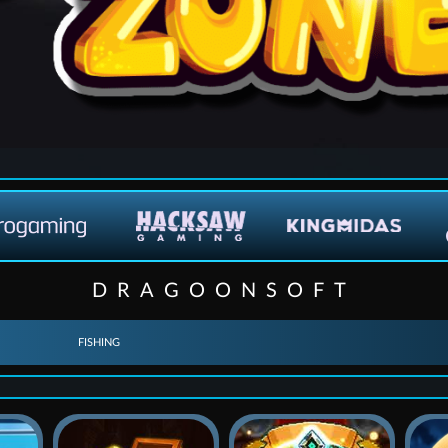
DRAGOONSOFT
FISHING