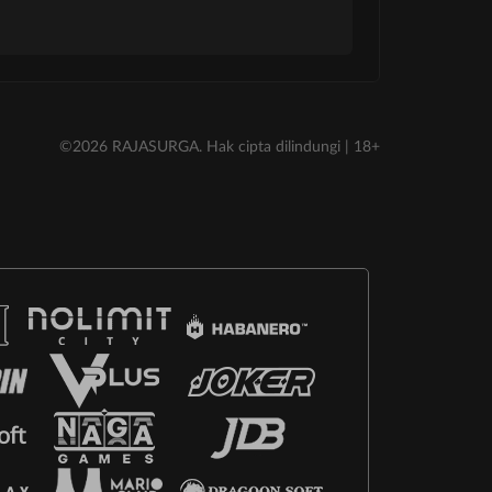
©2026 RAJASURGA. Hak cipta dilindungi | 18+