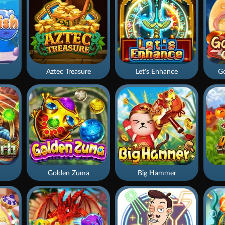
Aztec Treasure
Let's Enhance
Go
Golden Zuma
Big Hammer