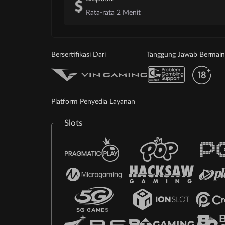
Rata-rata 2 Menit
Bersertifikasi Dari
Tanggung Jawab Bermain
Platform Penyedia Layanan
Slots