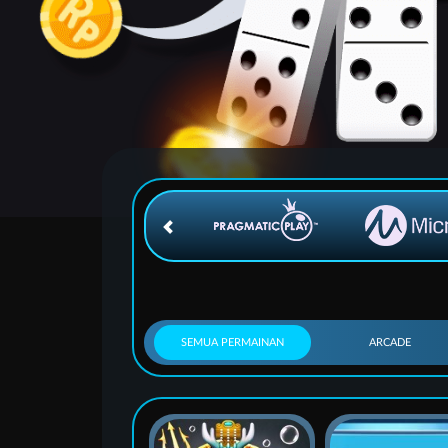
SEMUA PERMAINAN
ARCADE