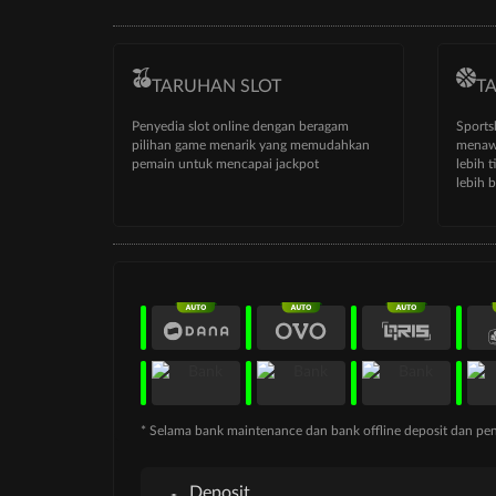
TARUHAN SLOT
T
Penyedia slot online dengan beragam
Sports
pilihan game menarik yang memudahkan
menawa
pemain untuk mencapai jackpot
lebih 
lebih 
* Selama bank maintenance dan bank offline deposit dan pen
Deposit