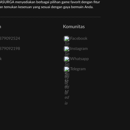
ASURGA menyediakan berbagai pilihan game favorit dengan fitur
 dan temukan keseruan yang sesuai dengan gaya bermain Anda.
n
Komunitas
879092524
Facebook
879092198
Instagram
k
Whatsapp
Telegram