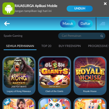
×
RAJASURGA Aplikasi Mobile
UNDUH
Jangan tampilkan lagi hari ini
Masuk
Daftar
Spade Gaming
SEMUA PERMAINAN
TOP 20
BUY FREENSPIN
PROGRESSIVE 
Legacy of Kong Maxways
Clash of the Giants
Royale House