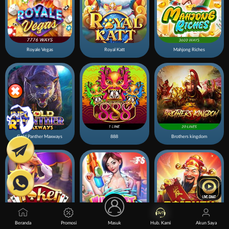
Royale Vegas
Royal Katt
Mahjong Riches
Gold Panther Maxways
888
Brothers kingdom
Beranda
Promosi
Masuk
Hub. Kami
Akun Saya
Poker Ways
Wild Wet Win
Caishen