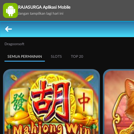
RAJASURGA Aplikasi Mobile
Jangan tampilkan lagi hari ini
Dragoonsoft
SEMUA PERMAINAN
SLOTS
TOP 20