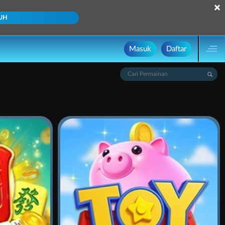
×
UH
Masuk
Daftar