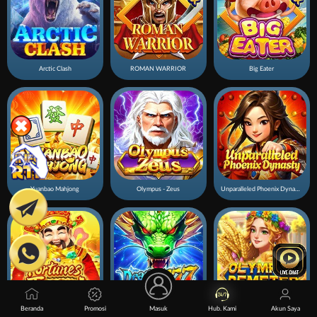
Arctic Clash
ROMAN WARRIOR
Big Eater
Yuanbao Mahjong
Olympus - Zeus
Unparalleled Phoenix Dynasty
Beranda
Promosi
Masuk
Hub. Kami
Akun Saya
Fortune's Treasure
Dragon777
OLYMPUS DEMETER