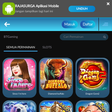
×
RAJASURGA Aplikasi Mobile
UNDUH
Jangan tampilkan lagi hari ini
Masuk
Daftar
BTGaming
SEMUA PERMAINAN
SLOTS
Since I'm here
Diamond buffalo
Dragon Gem2