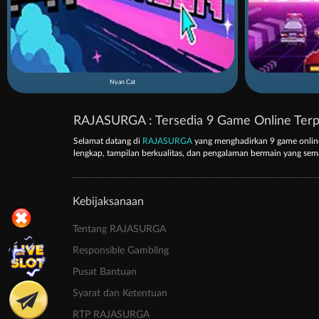
Nyan Cat
RAJASURGA : Tersedia 9 Game Online Terp
Selamat datang di
RAJASURGA
yang menghadirkan 9 game online
lengkap, tampilan berkualitas, dan pengalaman bermain yang sem
Kebijaksanaan
Tentang RAJASURGA
Responsible Gambling
Pusat Bantuan
Syarat dan Ketentuan
RTP RAJASURGA