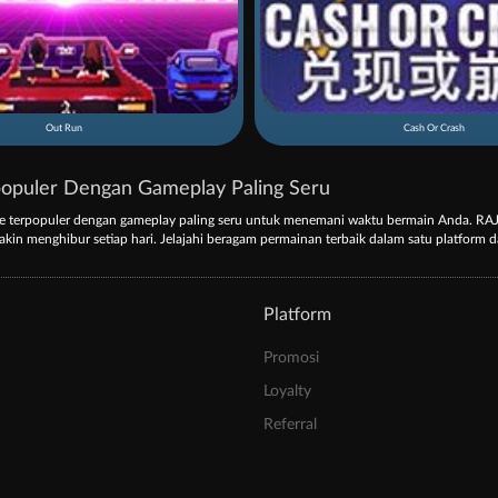
Out Run
Cash Or Crash
opuler Dengan Gameplay Paling Seru
 terpopuler dengan gameplay paling seru untuk menemani waktu bermain Anda. RAJ
akin menghibur setiap hari. Jelajahi beragam permainan terbaik dalam satu platform
Platform
Promosi
Loyalty
Referral