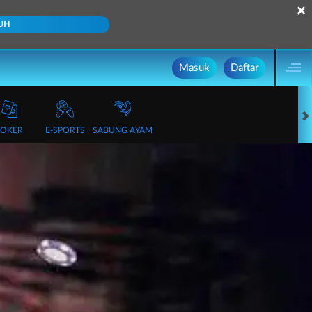
×
UH
Masuk
Daftar
POKER
E-SPORTS
SABUNG AYAM