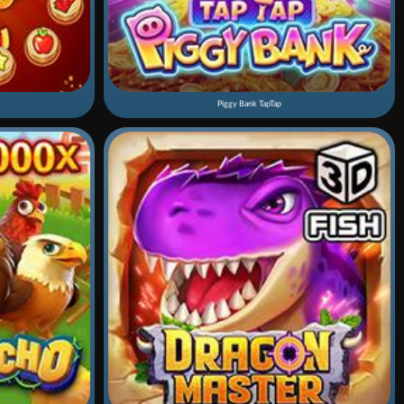
Piggy Bank TapTap