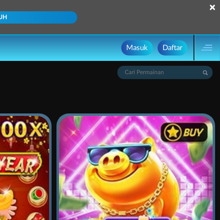
×
UH
Masuk
Daftar